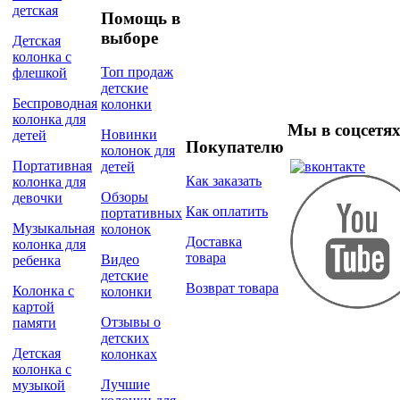
детская
Помощь в
выборе
Детская
колонка с
Топ продаж
флешкой
детские
Беспроводная
колонки
колонка для
Мы в соцсетя
Новинки
детей
Покупателю
колонок для
Портативная
детей
Как заказать
колонка для
Обзоры
девочки
Как оплатить
портативных
Музыкальная
колонок
Доставка
колонка для
товара
Видео
ребенка
детские
Возврат товара
Колонка с
колонки
картой
Отзывы о
памяти
детских
Детская
колонках
колонка с
Лучшие
музыкой