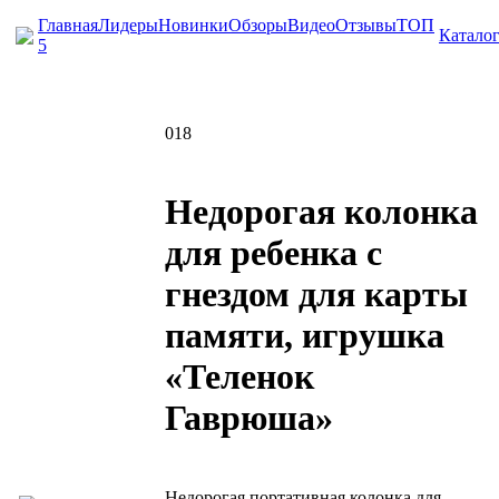
Главная
Лидеры
Новинки
Обзоры
Видео
Отзывы
ТОП
Катало
5
018
Недорогая колонка
для ребенка с
гнездом для карты
памяти, игрушка
«Теленок
Гаврюша»
Недорогая портативная колонка для