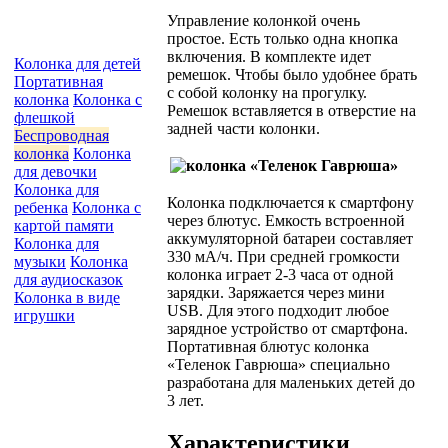
Управление колонкой очень
простое. Есть только одна кнопка
включения. В комплекте идет
Колонка для детей
ремешок. Чтобы было удобнее брать
Портативная
с собой колонку на прогулку.
колонка
Колонка с
Ремешок вставляется в отверстие на
флешкой
задней части колонки.
Беспроводная
колонка
Колонка
для девочки
Колонка для
Колонка подключается к смартфону
ребенка
Колонка с
через блютус. Емкость встроенной
картой памяти
аккумуляторной батареи составляет
Колонка для
330 мА/ч. При средней громкости
музыки
Колонка
колонка играет 2-3 часа от одной
для аудиосказок
зарядки. Заряжается через мини
Колонка в виде
USB. Для этого подходит любое
игрушки
зарядное устройство от смартфона.
Портативная блютус колонка
«Теленок Гаврюша» специально
разработана для маленьких детей до
3 лет.
Характеристики